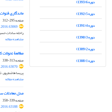
دوره 6 (1393)
ماندگاری قنوات
دوره 5 (1392)
صفحه
295-312
دوره 4 (1391)
d.2016.63069
راحله سادات حسین
دوره 3 (1390)
مشاهده مقاله
دوره 2 (1389)
مطالعۀ تحولات ک
صفحه
313-338
دوره 1 (1388)
d.2016.63070
پریسا هاشم پور، ثن
مشاهده مقاله
مدل معادلات سا
صفحه
339-358
d.2016.63188