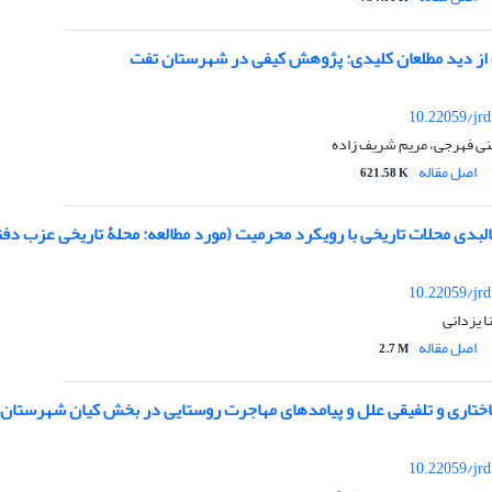
 از دید مطلعان کلیدی: پژوهش کیفی در شهرستان تفت
10.22059/jr
ی فهرجی، مریم شریف زاده
اصل مقاله
621.58 K
البدی محلات تاریخی با رویکرد محرمیت (مورد مطالعه: محلۀ تاریخی عزب دفت
10.22059/jr
ا یزدانی
اصل مقاله
2.7 M
ختاری و تلفیقی علل و پیامدهای مهاجرت روستایی در بخش کیان شهرستان ن
10.22059/jr