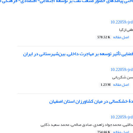
اختی پیامدهای حضور صنعت نفت بر توسعۀ اجتماعی- اقتصادی- فرهنگی مناط
10.22059/jr
ی ازکیا
اصل مقاله
578.52 K
ضایی تأثیر توسعه بر مهاجرت داخلی‌ـ بین‌شهرستانی در ایران
10.22059/jr
سن شکریانی
اصل مقاله
1.23 M
یدۀ خشکسالی در میان کشاورزان استان اصفهان
10.22059/jr
داللهی، محمدجواد زاهدی، صادق صالحی، محمد سعید ذکایی
اصل مقاله
754.66 K