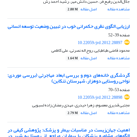
جلال‌الدین رفیع فر، حسین دانش مهر، رشید احمد رش
مشاهده مقاله
اصل مقاله
2.88 M
ارزیابی الگوی نظری حکمرانی خوب در تبیین وضعیت توسعه انسانی
صفحه
39-52
10.22059/jrd.2012.28897
محمود قاضی طباطبایی، روح اله نصرتی، علی کاظمی
مشاهده مقاله
اصل مقاله
1.64 M
گردشگری خانه‌های دوم و بررسی ابعاد مهاجرتی (بررسی موردی:
نواحی روستایی دوهزار، شهرستان تنکابن)
صفحه
53-70
10.22059/jrd.2012.28898
مجتبی قدیری معصوم، زهرا حیدری، مهدی رمضان زاده لسبویی
مشاهده مقاله
اصل مقاله
2.79 M
اهمیت جهان‌زیست در مناسبات بیمار و پزشک: پژوهشی کیفی در
الگوهای مشاوره پزشکان با بیماران مراجع از روستا به شهر در