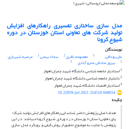
مدل سازی ساختاری تفسیری راهکارهای افزایش
تولید شرکت های تعاونی استان خوزستان در دوره
شیوع کرونا
نویسندگان
1
2
1
علی بوداقی
معصومه باقری
سجاد بهمنی
مرضیه شهریاری
3
1
بهروز صادقی عمرو آبادی
1
استادیار جامعه شناسی دانشگاه شهید چمران اهواز
2
دانشیار جامعه شناسی دانشگاه شهید چمران اهواز
3
استادیار اقتصاد دانشگاه شهید چمران اهواز
10.22059/jrd.2021.324510.668654
چکیده
هدف اصلی پژوهش حاضر شناسایی راهکارهای افزایش تولید شرکت­
های تعاونی استان خوزستان در دوره ی شیوع کرونا می­باشد. در این
پژوهش با عنایت به موضوع تحقیق از روش کیفی و رویکرد مدل سازی