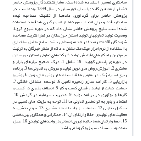
ساختاری تفسیر استفاده شده است. مشارکت­کنندگان پژوهش حاضر
45 نفر از مطلعین کلیدی استان خوزستان در سال 1399 بوده است. در
پژوهش حاضر برای گردآوری داده­ها از تکنیک مصاحبه نیمه
ساختاریافته و برای انتخاب موردها از انمونه­گیری هدفمند استفاده
شده است. نتایج پژوهش حاضر نشان داد که در دوره شیوع کرونا،
وضعیت تولید تعاونی­های تولید استان خوزستان در نظر اکثریت مصاحبه
شوندگان (6/56درصد) در حد متوسط می باشد. نتایج تحلیل ساختاری
با استفاده از نرم افزار میک مک نشان داد که از منظر خبرگان به ترتیت
مهم ترین راهکارهای افزایش تولید شرکت های تعاونی استان خوزستان
در دوره ی پاندمی کووید- 19 شامل 1. درک صحیح نیازهای بازار و
مشتری 2. آموزش روش های نوین تولید و فروش به تعاونی ها 3. برنامه
ریزی استراتژیک در تعاونی ها 4. استفاده از روش های نوین فروش و
بازاریابی 5. کارآمد سازی زنجیره تامین 6. توسعه مشاغل خانگی 7.
حمایت دولت از تولید و فضای کسب و کار 8. انعطاف پذیری در کسب و
کارها و نوآوری در برنامه تولید 9. مدیریت سرمایه در گردش 10.
اعتماد و باور به توانمندی تعاونی ها 11. توجه به مزیت های نسبی در
تشکیل تعاونی 12. تبلیغات و جلب اعتماد مشتری 13. تنوع بخشی به
فعالیت های تولیدی، حفظ و ارتقای آن 14. حمکرانی و همکاری بین بخشی
15. حفظ و ارتقای همه جانبه نیروی انسانی در واحدهای تولیدی 16. عمل
به مصوبات ستاد تسهیل و کرونا می باشد.