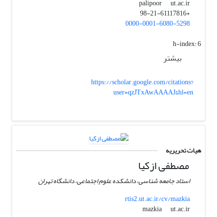
ut.ac.ir
palipoor
+98-21-61117816
0000-0001-6080-5298
h-index:
6
بیشتر
https://scholar.google.com/citations?
user=qzJTxAwAAAAJ&hl=en
هیات تحریریه
مصطفی ازکیا
استاد جامعه شناسی، دانشکده علوم اجتماعی، دانشگاه تهران
rtis2.ut.ac.ir/cv/mazkia
ut.ac.ir
mazkia