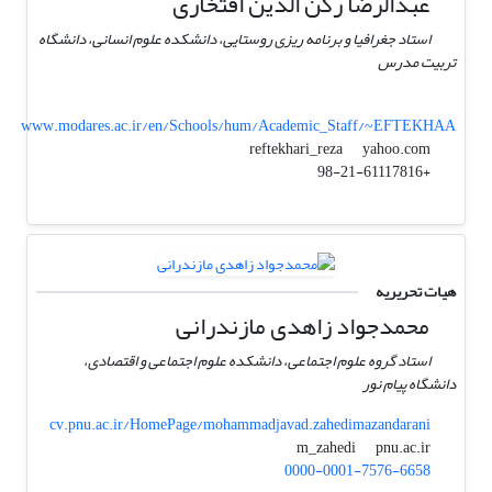
عبدالرضا رکن ‎الدین افتخاری
استاد جغرافیا و برنامه ریزی روستایی، دانشکده علوم انسانی، دانشگاه
تربیت مدرس
www.modares.ac.ir/en/Schools/hum/Academic_Staff/~EFTEKHAA
yahoo.com
reftekhari_reza
+98-21-61117816
هیات تحریریه
محمدجواد زاهدی مازندرانی
استاد گروه علوم اجتماعی، دانشکده علوم اجتماعی و اقتصادی،
دانشگاه پیام نور
cv.pnu.ac.ir/HomePage/mohammadjavad.zahedimazandarani
pnu.ac.ir
m_zahedi
0000-0001-7576-6658