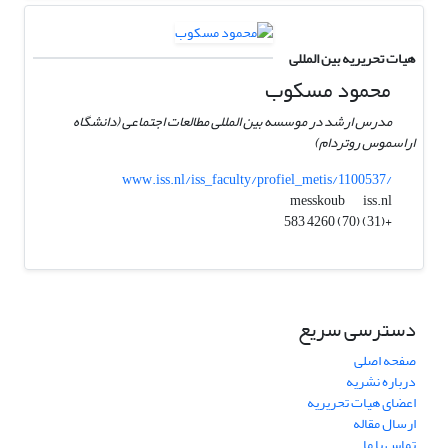
هیات تحریریه بین المللی
محمود مسکوب
مدرس ارشد در موسسه بین المللی مطالعات اجتماعی (دانشگاه
اراسموس روتردام)
www.iss.nl/iss_faculty/profiel_metis/1100537/
iss.nl
messkoub
+(31) (70) 4260 583
دسترسی سریع
صفحه اصلی
درباره نشریه
اعضای هیات تحریریه
ارسال مقاله
تماس با ما