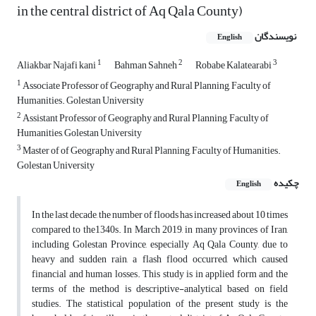
in the central district of Aq Qala County)
نویسندگان
English
1
2
3
Aliakbar Najafi kani
Bahman Sahneh
Robabe Kalatearabi
1
Associate Professor of Geography and Rural Planning, Faculty of
Humanities. Golestan University
2
Assistant Professor of Geography and Rural Planning, Faculty of
Humanities, Golestan University
3
Master of of Geography and Rural Planning, Faculty of Humanities.
Golestan University
چکیده
English
In the last decade, the number of floods has increased about 10 times
compared to the1340s. In March 2019, in many provinces of Iran,
including Golestan Province, especially Aq Qala County, due to
heavy and sudden rain, a flash flood occurred, which caused
financial and human losses. This study is in applied form and the
terms of the method is descriptive-analytical based on field
studies. The statistical population of the present study is the