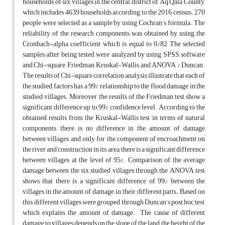
households of six villages in the central district of Aq Qala County,
which includes 4639 households according to the 2016 census. 270
people were selected as a sample by using Cochran's formula. The
reliability of the research components was obtained by using the
Cronbach-alpha coefficient which is equal to 0/82 The selected
samples after being tested were analyzed by using SPSS software
and Chi-square, Friedman, Kruskal-Wallis, and ANOVA / Duncan.
The results of Chi-square correlation analysis illustrate that each of
the studied factors has a 99% relationship to the flood damage in the
studied villages. Moreover, the results of the Friedman test show a
significant difference up to 99% confidence level. According to the
obtained results from the Kruskal-Wallis test, in terms of natural
components, there is no difference in the amount of damage
between villages, and only for the component of encroachment on
the river and construction in its area, there is a significant difference
between villages at the level of 95%. Comparison of the average
damage between the six studied villages through the ANOVA test
shows that there is a significant difference of 99% between the
villages in the amount of damage in their different parts. Based on
this, different villages were grouped through Duncan's post hoc test,
which explains the amount of damage. The cause of different
damage to villages depends on the slope of the land, the height of the