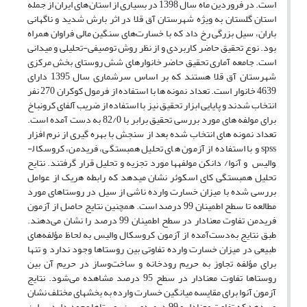
است. در فروردین ­ماه سال 1398 در بسیاری از استان‌های ایران از جمله
استان گلستان به ویژه شهرستان آق قلا در اثر بارش شدید و ناگهانی
باران، سیل بزرگی رخ داد که با خسارت‌های سنگین مالی فراوان همراه
بود. نوع تحقیق حاضر کاربردی و از نظر روش توصیفی­-تحلیلی و میدانی
است. جامعه آماری تحقیق حاضر خانوارهای شش روستای بخش مرکزی
شهرستان آ­ق ­قلا هستند که بر اساس سرشماری سال 1395 دارای
4639 خانوار است. تعداد نمونه ­ها با استفاده از فرمول کوکران 270 نفر
انتخاب شدند و پایایی ابزار تحقیق نیز با استفاده از ضریب آلفای کرون­باخ
برای مولفه ­های مورد بررسی تحقیق برابر با 82/0 به دست آمده است.
تعداد نمونه ­های انتخاب شده بعد از سنجش با بهره ­گیری از نرم افزار
spss و با استفاده از آزمون ­های تحلیل همبستگی، فریدمن، کروسکال­
والیس و آنوا/ دانکن مولفه­ها مورد تجزیه و تحلیل قرار گرفتند. نتایح
تحلیل همبستگی کای­ اسکوئر نشان می­دهد که رابطه هریک از عوامل
بررسی شده با میزان خسارت وارده ناشی از سیل در روستاهای مورد
مطالعه تا سطح اطمینان 99 درصد است. همچنین نتایج حاصل از آزمون
فریدمن تفاوت معنادار در سطح اطمینان 99 درصد را نشان می‌دهند.
طبق نتایج به‌دست‌آمده از آزمون کروسکال ­والیس به لحاظ مؤلفه‌های
طبیعی در میزان خسارت وارده تفاوتی بین روستاها وجود ندارد و تنها
برای مؤلفه تجاوز به حریم رودخانه و ساخت‌وساز در حریم آن بین
روستاها تفاوت معنادار در سطح 95 درصد مشاهده می‌شود. نتایج
آزمون آنوا برای مقایسه میانگین خسارت وارده به بخش­های مختلف نشان
می ­دهد که تفاوت معنادار و 99 درصدی بین روستاها وجود دارد. براین