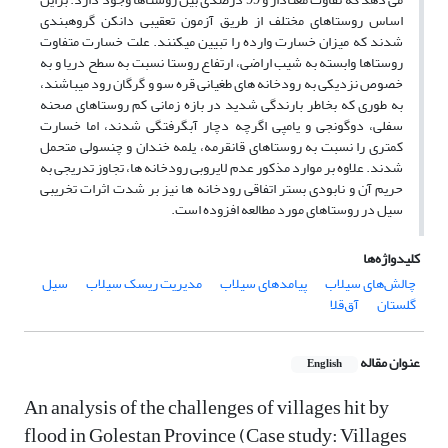
اساس روستاهای مختلف از طریق آزمون تعقیبی دانکن گروه­بندی
شدند که میزان خسارت وارده را تبیین می­کنند. علت خسارت متفاوت
روستاها وابسته به شیب اراضی، ارتفاع روستا نسبت به سطح دریا و به
خصوص نزدیکی به رودخانه ­های طغیانی قره ­سو و گرگان­ رود می­باشند،
به طوری که بخاطر بارندگی شدید در بازه زمانی کم روستاهای صحنه
سفلی، دوگونجی و یامپی اگرچه دچار آبگرفتگی شدند، اما خسارت
کمتری را نسبت به روستاهای قانقرمه، یلمه ­خندان و چن­سولی متحمل
شدند. علاوه بر موارد مذکور عدم لایروبی رودخانه­ ها، تجاوز تدریجی به
حریم آن و نابودی بستر اتفاقی رودخانه ­ها نیز بر شدت اثرات تخریبی
سیل در روستاهای مورد مطالعه افزوده است.
کلیدواژه‌ها
چالش‌های سیلاب
پیامدهای سیلاب
مدیریت ریسک سیلاب
سیل
گلستان
آق‌قلا
عنوان مقاله
English
An analysis of the challenges of villages hit by
flood in Golestan Province (Case study: Villages