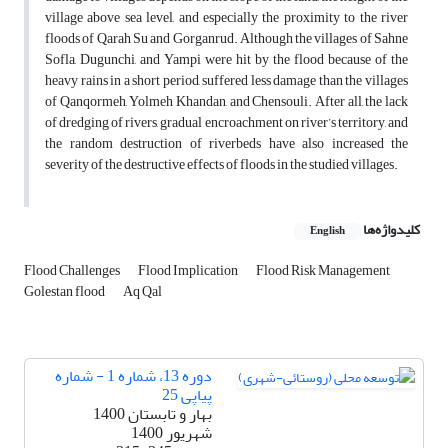
village above sea level, and especially the proximity to the river
floods of Qarah Su and Gorganrud. Although the villages of Sahne
Sofla, Dugunchi, and Yampi were hit by the flood because of the
heavy rains in a short period, suffered less damage than the villages
of Qanqormeh, Yolmeh Khandan, and Chensouli. After all, the lack
of dredging of rivers, gradual encroachment on river’s territory, and
the random destruction of riverbeds have also increased the
severity of the destructive effects of floods in the studied villages.
کلیدواژه‌ها
English
Flood Challenges
Flood Implication
Flood Risk Management
Golestan flood
Aq Qal
دوره 13، شماره 1 - شماره
پیاپی 25
بهار و تابستان 1400
شهریور 1400