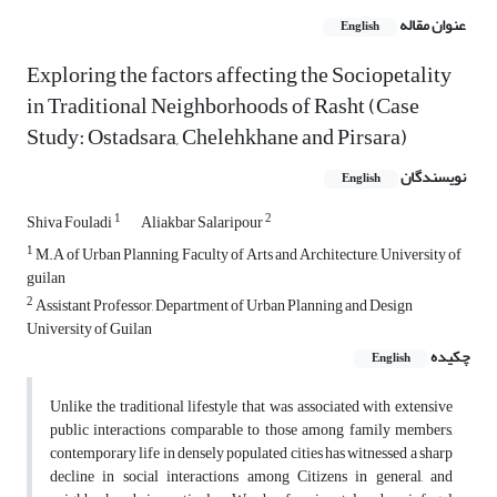
عنوان مقاله
English
Exploring the factors affecting the Sociopetality
in Traditional Neighborhoods of Rasht (Case
Study: Ostadsara, Chelehkhane and Pirsara)
نویسندگان
English
1
2
Shiva Fouladi
Aliakbar Salaripour
1
M.A of Urban Planning, Faculty of Arts and Architecture, University of
guilan
2
Assistant Professor, Department of Urban Planning and Design
University of Guilan
چکیده
English
Unlike the traditional lifestyle that was associated with extensive
public interactions comparable to those among family members,
contemporary life in densely populated cities has witnessed a sharp
decline in social interactions among Citizens in general, and