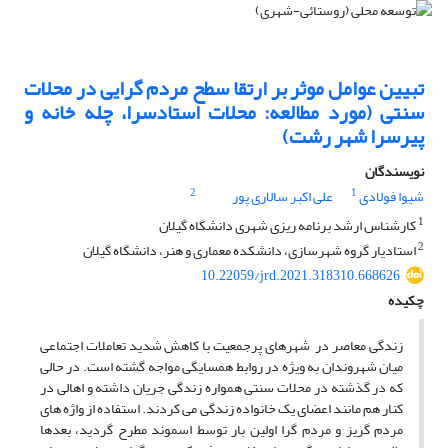
تبیین عوامل موثر بر ارتقا سطح مردم گرایی در محلات
سنتی (مورد مطالعه: محلات استادسرا، چله خانه و
پیرسرا شهر رشت)
نویسندگان
2
1
شیوا فولادی
علی اکبر سالاری پور
1
کارشناس ارشد برنامه ریزی شهری دانشگاه گیلان
2
استادیار گروه شهرسازی، دانشکده معماری و هنر، دانشگاه گیلان
10.22059/jrd.2021.318310.668626
چکیده
زندگی معاصر در شهرهای پرجمعیت با کاهش شدید تعاملات اجتماعی
میان شهروندان به ویژه در روابط همسایگی مواجه گشته است. در حالی
که در گذشته در محلات سنتی همواره زندگی جریان داشته و اهالی در
کنار هم مانند اعضای یک خانواده زندگی می کردند. استفاده از واژه های
مردم گریز و مردم گرا اولین بار توسط اسموند مطرح گردید، بعدها